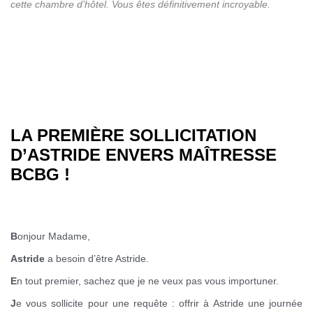
cette chambre d’hôtel. Vous êtes définitivement incroyable.
DONJON PARIS
CRIS ET CHUCHOTEMENT
PARIS
LA PREMIÈRE SOLLICITATION
D’ASTRIDE ENVERS MAÎTRESSE
BCBG !
CLUB LIBERTIN PARIS
B
onjour Madame,
Astride
a besoin d’être Astride.
E
n tout premier, sachez que je ne veux pas vous importuner.
J
e vous sollicite pour une requête : offrir à Astride une journée