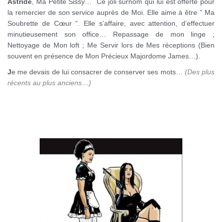
Astride
, Ma Petite Sissy… Ce joli surnom qui lui est offerte pour
la remercier de son service auprès de Moi. Elle aime à être ” Ma
Soubrette de Cœur “. Elle s’affaire, avec attention, d’effectuer
minutieusement son office… Repassage de mon linge ;
Nettoyage de Mon loft ; Me Servir lors de Mes réceptions (Bien
souvent en présence de Mon Précieux Majordome James…).
J
e me devais de lui consacrer de conserver ses mots…
(Des plus
récents au plus anciens…)
SISSY AU SERVICE DE
MAITRESSE BCBG