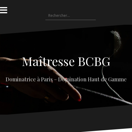
Aller
au
Rechercher :
contenu
Maîtresse BCBG
Dominatrice à Paris – Domination Haut de Gamme