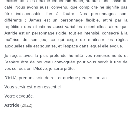
félicités tous les deux le lendemain matin, autour d’une tasse de
café. Nous avons aussi convenu, que complicité ne signifie pas
être indispensable l’un à l’autre. Nos personnages sont
différents ; James est un personnage flexible, attiré par la
répétition des situations aussi variables soient-elles, alors que
Astride est un personnage rigide, tout en intensité, consacré à la
maîtrise de son jeu, ce qui exige de maitriser les règles
auxquelles elle est soumise, et l’espace dans lequel elle évolue.
J
e reçois avec la plus profonde humilité vos remerciements et
j’espère être de nouveau convoquée pour vous servir à une de
vos soirées en l’Alcôve, je serai prête.
D
’ici-là, prenons soin de rester quelque peu en contact.
V
ous servir est mon essentiel,
V
otre dévouée,
Astride
(2022)
Soumission Domination Paris