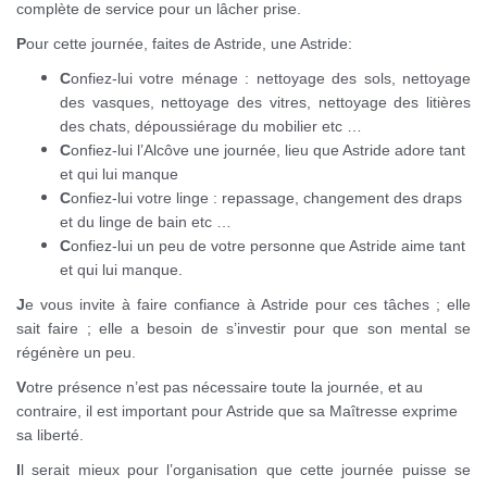
complète de service pour un lâcher prise.
P
our cette journée, faites de Astride, une Astride:
C
onfiez-lui votre ménage : nettoyage des sols, nettoyage
des vasques, nettoyage des vitres, nettoyage des litières
des chats, dépoussiérage du mobilier etc …
C
onfiez-lui l’Alcôve une journée, lieu que Astride adore tant
et qui lui manque
C
onfiez-lui votre linge : repassage, changement des draps
et du linge de bain etc …
C
onfiez-lui un peu de votre personne que Astride aime tant
et qui lui manque.
J
e vous invite à faire confiance à Astride pour ces tâches ; elle
sait faire ; elle a besoin de s’investir pour que son mental se
régénère un peu.
V
otre présence n’est pas nécessaire toute la journée, et au
contraire, il est important pour Astride que sa Maîtresse exprime
sa liberté.
I
l serait mieux pour l’organisation que cette journée puisse se