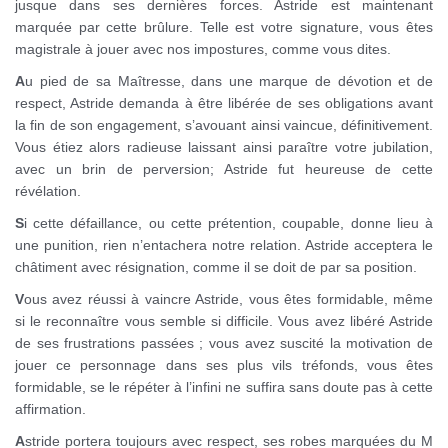
jusque dans ses dernières forces. Astride est maintenant
marquée par cette brûlure. Telle est votre signature, vous êtes
magistrale à jouer avec nos impostures, comme vous dites.
A
u pied de sa Maîtresse, dans une marque de dévotion et de
respect, Astride demanda à être libérée de ses obligations avant
la fin de son engagement, s’avouant ainsi vaincue, définitivement.
Vous étiez alors radieuse laissant ainsi paraître votre jubilation,
avec un brin de perversion; Astride fut heureuse de cette
révélation.
S
i cette défaillance, ou cette prétention, coupable, donne lieu à
une punition, rien n’entachera notre relation. Astride acceptera le
châtiment avec résignation, comme il se doit de par sa position.
V
ous avez réussi à vaincre Astride, vous êtes formidable, même
si le reconnaître vous semble si difficile. Vous avez libéré Astride
de ses frustrations passées ; vous avez suscité la motivation de
jouer ce personnage dans ses plus vils tréfonds, vous êtes
formidable, se le répéter à l’infini ne suffira sans doute pas à cette
affirmation.
A
stride portera toujours avec respect, ses robes marquées du M