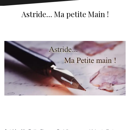
Astride… Ma petite Main !
M
aitresse.BCBG
Dominatrice paris