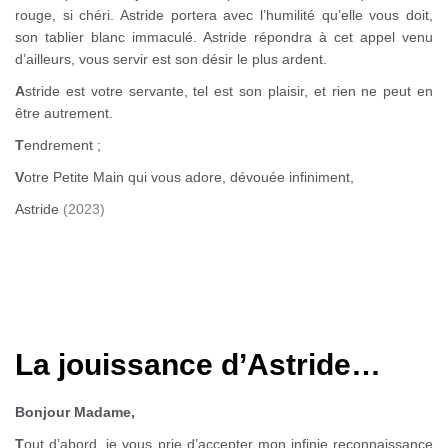
rouge, si chéri. Astride portera avec l’humilité qu’elle vous doit,
son tablier blanc immaculé. Astride répondra à cet appel venu
d’ailleurs, vous servir est son désir le plus ardent.
A
stride est votre servante, tel est son plaisir, et rien ne peut en
être autrement.
T
endrement ;
V
otre Petite Main qui vous adore, dévouée infiniment,
Astride
(2023)
0
La jouissance d’Astride…
Bonjour Madame,
T
out d’abord, je vous prie d’accepter mon infinie reconnaissance