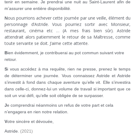
tenir en semaine. Je prendrai une nuit au Saint-Laurent afin de
m’assurer une entière disponibilité.
N
ous pourrions achever cette journée par une veille, élément du
personnage d’Astride. Vous pourriez sortir avec Monsieur,
restaurant, cinéma etc … (A mes frais bien sûr). Astride
attendrait alors patiemment le retour de sa Maîtresse, comme
toute servante se doit. J’aime cette attente.
B
ien évidemment, je contribuerai au pot commun suivant votre
retour.
S
i vous accédez à ma requête, rien ne presse, prenez le temps
de déterminer une journée. Vous connaissez Astride et Astride
s’investit à fond dans chaque aventure qu’elle vit. Elle s’investira
dans celle-ci, donnez-lui un volume de travail si important que ce
soit un vrai défi, qu’elle soit obligée de se surpasser.
J
e comprendrai néanmoins un refus de votre part et cela
n’engagera en rien notre relation.
V
otre sincère et dévouée,
Astride.
(2021)