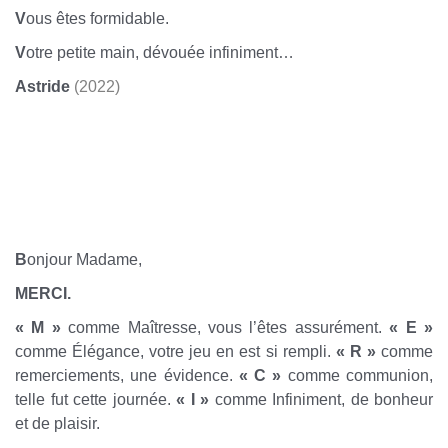
V
ous êtes formidable.
V
otre petite main, dévouée infiniment…
Astride
(2022)
ASTRIDE, SISSY DE
MAÎTRESSE BCBG
SISSY DE MAITRESSEBCBG
B
onjour Madame,
MERCI.
« M »
comme Maîtresse, vous l’êtes assurément.
« E »
comme Élégance, votre jeu en est si rempli.
« R »
comme
remerciements, une évidence.
« C »
comme communion,
telle fut cette journée.
« I »
comme Infiniment, de bonheur
et de plaisir.