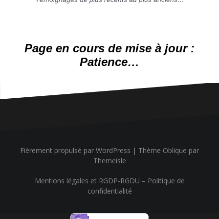
Paris
Dominatrice
Page en cours de mise à jour :
Patience…
Fièrement propulsé par WordPress
|
Thème
Oblique
par
Themeisle
Mentions légales et RGDP-RGDU – Politique de
confidentialité