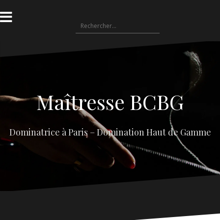
Aller
au
Rechercher :
contenu
Maîtresse BCBG
Dominatrice à Paris – Domination Haut de Gamme