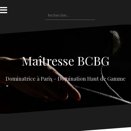
Aller
au
Rechercher :
contenu
Maîtresse BCBG
Dominatrice à Paris – Domination Haut de Gamme