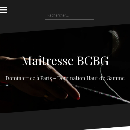
Aller
au
Rechercher :
contenu
Maîtresse BCBG
Dominatrice à Paris – Domination Haut de Gamme