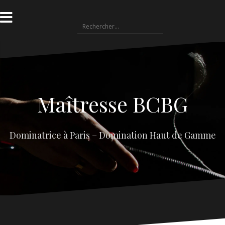
Aller
au
Rechercher :
contenu
Maîtresse BCBG
Dominatrice à Paris – Domination Haut de Gamme