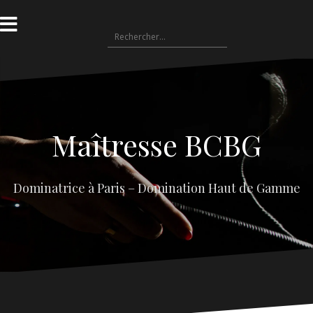
Aller
au
Rechercher :
contenu
Maîtresse BCBG
Dominatrice à Paris – Domination Haut de Gamme