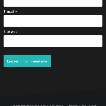
E-mail
*
Site web
Fièrement propulsé par WordPress
|
Thème
Oblique
par