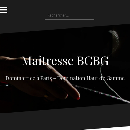
Aller
au
Rechercher :
contenu
Maîtresse BCBG
Dominatrice à Paris – Domination Haut de Gamme