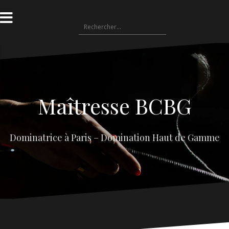
Aller
au
Rechercher :
contenu
Maîtresse BCBG
Dominatrice à Paris – Domination Haut de Gamme