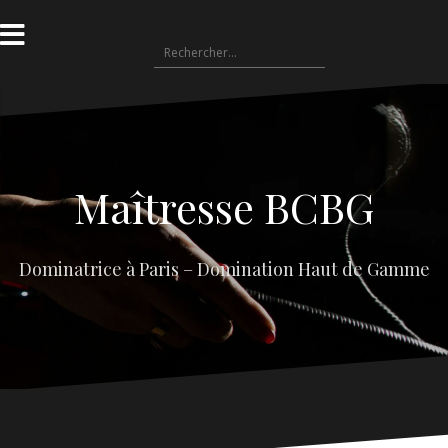
Aller
au
Rechercher :
contenu
Maîtresse BCBG
Dominatrice à Paris – Domination Haut de Gamme