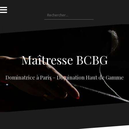
Aller
au
Rechercher :
contenu
Maîtresse BCBG
Dominatrice à Paris – Domination Haut de Gamme