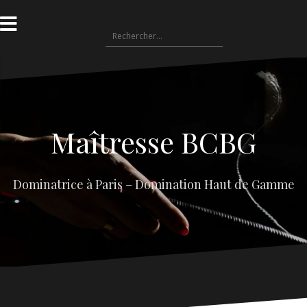
Aller
au
Rechercher :
contenu
Maîtresse BCBG
Dominatrice à Paris – Domination Haut de Gamme