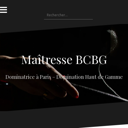
Aller
au
Rechercher :
contenu
Maîtresse BCBG
Dominatrice à Paris – Domination Haut de Gamme